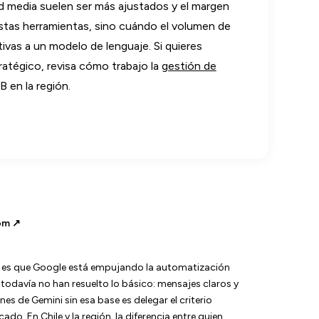
 media suelen ser más ajustados y el margen
estas herramientas, sino cuándo el volumen de
tivas a un modelo de lenguaje. Si quieres
atégico, revisa cómo trabajo la
gestión de
 en la región.
om ↗
ón es que Google está empujando la automatización
odavía no han resuelto lo básico: mensajes claros y
s de Gemini sin esa base es delegar el criterio
o. En Chile y la región, la diferencia entre quien