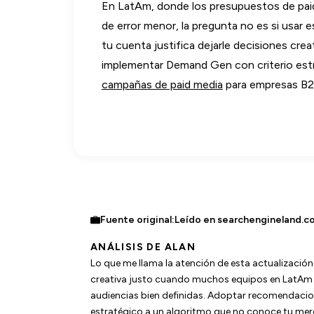
En LatAm, donde los presupuestos de paid
de error menor, la pregunta no es si usar 
tu cuenta justifica dejarle decisiones crea
implementar Demand Gen con criterio estr
campañas de paid media
para empresas B2B
Fuente original:
Leído en searchengineland.c
ANÁLISIS DE ALAN
Lo que me llama la atención de esta actualizaci
creativa justo cuando muchos equipos en LatAm t
audiencias bien definidas. Adoptar recomendacione
estratégico a un algoritmo que no conoce tu mercad