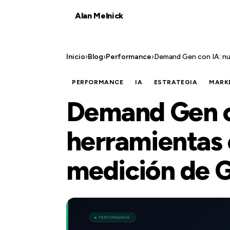
Alan Melnick
Inicio
›
Blog
›
Performance
›
Demand Gen con IA: nu
PERFORMANCE
IA
ESTRATEGIA
MARK
Demand Gen c
herramientas 
medición de 