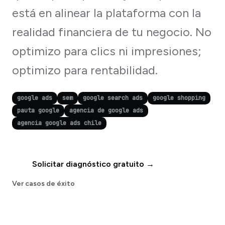
está en alinear la plataforma con la
realidad financiera de tu negocio. No
optimizo para clics ni impresiones;
optimizo para rentabilidad.
google ads
sem
google search ads
google shopping
pauta google
agencia de google ads
agencia google ads chile
Solicitar diagnóstico gratuito →
Ver casos de éxito