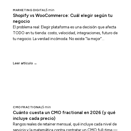
MARKETING DIGITAL
5 min
Shopify vs WooCommerce: Cuál elegir según tu
negocio
El problema real: Elegir plataforma es una decisión que afecta
TODO en tu tienda: costo, velocidad, integraciones, futuro de
tu negocio. La verdad incómoda: No existe "la mejor"
plataforma. Existe "la mejor para TI". Lo que cubriremos:
Comparativa directa de precios, escalabilidad, SEO, pagos,
seguridad. Casos reales. Y una matriz para elegir sin dudas.
Leer artículo →
CMO FRACTIONAL
5 min
Cuánto cuesta un CMO fractional en 2026 (y qué
incluye cada precio)
Rangos reales de retainer mensual, qué incluye cada nivel de
servicio y la matemática contra contratar un CMO full-time —