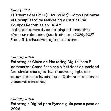
avanzada e infraestructura de crecimiento real.
5 min
1 jul 2026
El Trilema del CMO (2026-2027): Cómo Optimizar
el Presupuesto de Marketing y Estructurar
Equipos Rentables en LATAM
La dirección comercial y de marketing en Latinoamérica
afronta un periodo de reajuste histórico para 2026 y 2027.
Este análisis exhaustivo desglosa las presiones
macroeconómicas, la trampa financiera de la internalización
frente a las agencias tradicionales, y el papel de un consultor
de marketing con mirada externa como el único catalizador
5 min
24 jun 2026
capaz de destrabar el crecimiento rentable en mercados
Estrategias Clave de Marketing Digital para E-
volátiles como Chile, Colombia, Perú y México.
commerce: Cómo Escalar sin Métricas de Vanidad
Descubre las estrategias clave de marketing digital para
ecommerce que te llevarán al éxito. ¡Optimiza tu tienda online
y atrae más clientes hoy!
5 min
22 jun 2026
Estrategia Digital para Pymes: guía paso a paso en
2026