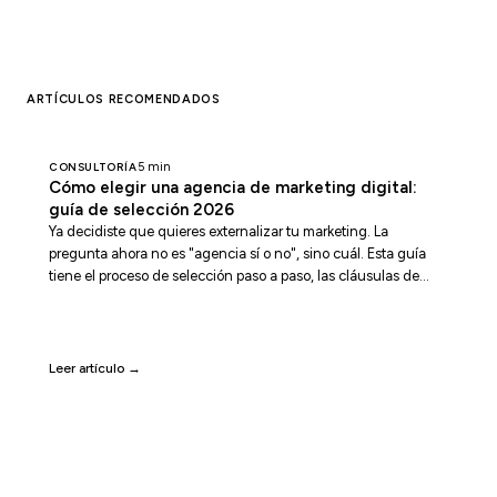
ARTÍCULOS RECOMENDADOS
CONSULTORÍA
5 min
Cómo elegir una agencia de marketing digital:
guía de selección 2026
Ya decidiste que quieres externalizar tu marketing. La
pregunta ahora no es "agencia sí o no", sino cuál. Esta guía
tiene el proceso de selección paso a paso, las cláusulas de
contrato que casi nadie revisa (y que te pueden dejar sin tus
propias cuentas de Meta y Google), las red flags reales y las
preguntas exactas que hacer según el servicio que vas a
contratar.
Leer artículo →