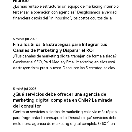
Híbrido
¿Es más rentable estructurar un equipo de marketing interno o
tercerizar la operación con agencias? Desglosamos la verdad
financiera detrás del "in-housing", los costos ocultos de la
trampa del salario nominal, las ineficiencias de las agencias
tradicionales y los beneficios operativos del modelo modular
híbrido en Latinoamérica.
5 min
8 jul 2026
Fin a los Silos: 5 Estrategias para Integrar tus
Canales de Marketing y Disparar el ROI
¿Tus canales de marketing digital trabajan de forma aislada?
Gestionar el SEO, Paid Media y Email Marketing en silos está
destruyendo tu presupuesto. Descubre las 5 estrategias clave
para unificar tu ecosistema de adquisición, reducir el Costo de
Adquisición (CAC) y disparar la rentabilidad real de tu
negocio.
5 min
6 jul 2026
¿Qué servicios debe ofrecer una agencia de
marketing digital completa en Chile? La mirada
del consultor
Contratar servicios aislados de marketing es la vía más rápida
para fragmentar tu presupuesto. Descubre qué servicios debe
incluir una agencia de marketing digital completa (360°) en
Chile bajo un enfoque de consultoría de negocios, analítica