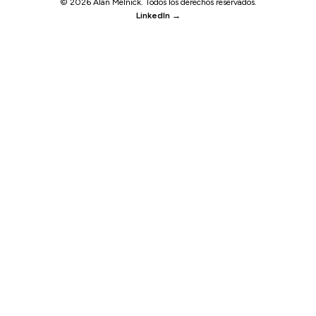
© 2026 Alan Melnick. Todos los derechos reservados.
LinkedIn →