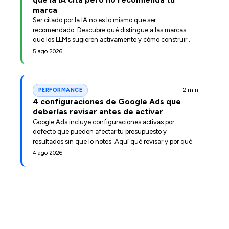
marca
Ser citado por la IA no es lo mismo que ser
recomendado. Descubre qué distingue a las marcas
que los LLMs sugieren activamente y cómo construir
esa posición.
5 ago 2026
2 min
PERFORMANCE
4 configuraciones de Google Ads que
deberías revisar antes de activar
Google Ads incluye configuraciones activas por
defecto que pueden afectar tu presupuesto y
resultados sin que lo notes. Aquí qué revisar y por qué.
4 ago 2026