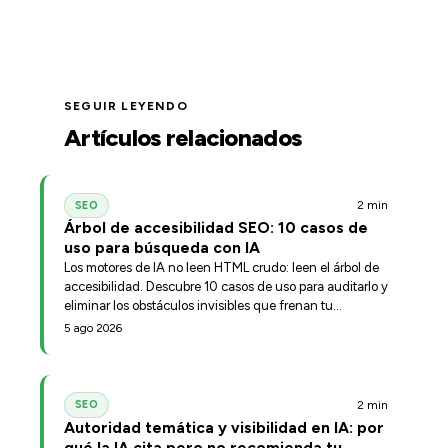
SEGUIR LEYENDO
Artículos relacionados
2 min
SEO
Árbol de accesibilidad SEO: 10 casos de
uso para búsqueda con IA
Los motores de IA no leen HTML crudo: leen el árbol de
accesibilidad. Descubre 10 casos de uso para auditarlo y
eliminar los obstáculos invisibles que frenan tu
posicionamiento.
5 ago 2026
2 min
SEO
Autoridad temática y visibilidad en IA: por
qué la IA cita pero no recomienda tu