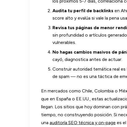
los próximos 5-7 días, correlaciona co
Audita tu perfil de backlinks
en Ahr
score alto y evalúa si vale la pena us
Revisa tus páginas de menor rend
sin profundidad o artículos generado
vulnerables.
No hagas cambios masivos de pán
cayó, diagnostica antes de actuar.
Construir autoridad temática real es
de spam — no es una táctica de emer
En mercados como Chile, Colombia o Méx
que en España o EE.UU., estas actualizac
llegan. Los sitios que hoy dominan con p
tiempo, no construyendo posición. Si necesi
una
auditoría SEO técnica y on-page
es el