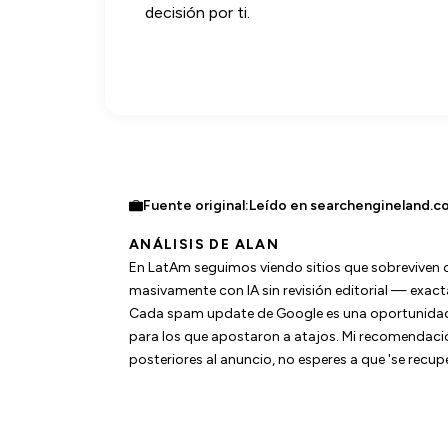
decisión por ti.
Fuente original:
Leído en searchengineland.c
ANÁLISIS DE ALAN
En LatAm seguimos viendo sitios que sobreviven c
masivamente con IA sin revisión editorial — exact
Cada spam update de Google es una oportunidad pa
para los que apostaron a atajos. Mi recomendación
posteriores al anuncio, no esperes a que 'se recupe