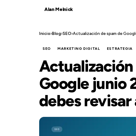
Alan Melnick
Inicio
›
Blog
›
SEO
›
Actualización de spam de Google
SEO
MARKETING DIGITAL
ESTRATEGIA
Actualización
Google junio 
debes revisar