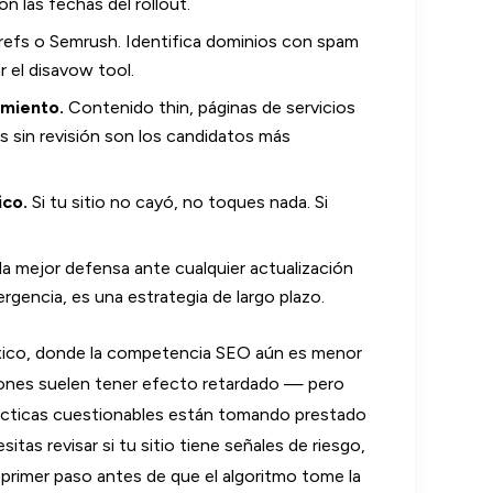
n las fechas del rollout.
efs o Semrush. Identifica dominios con spam
ar el disavow tool.
imiento.
Contenido thin, páginas de servicios
s sin revisión son los candidatos más
ico.
Si tu sitio no cayó, no toques nada. Si
 la mejor defensa ante cualquier actualización
gencia, es una estrategia de largo plazo.
ico, donde la competencia SEO aún es menor
iones suelen tener efecto retardado — pero
rácticas cuestionables están tomando prestado
tas revisar si tu sitio tiene señales de riesgo,
 primer paso antes de que el algoritmo tome la