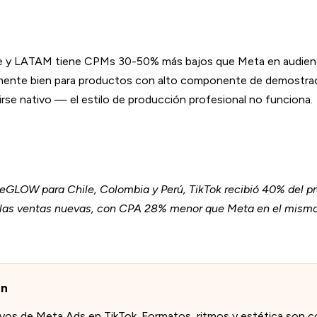
le y LATAM tiene CPMs 30-50% más bajos que Meta en audienc
mente bien para productos con alto componente de demostració
irse nativo — el estilo de producción profesional no funciona.
eGLOW para Chile, Colombia y Perú, TikTok recibió 40% del p
las ventas nuevas, con CPA 28% menor que Meta en el mismo
ún
ativos de Meta Ads en TikTok. Formatos, ritmos y estética son