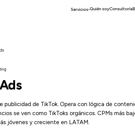
Quién soy
Consultoría
B
Servicios
▾
ds
ting
 Ads
e publicidad de TikTok. Opera con lógica de contenid
cios se ven como TikToks orgánicos. CPMs más baj
ás jóvenes y creciente en LATAM.