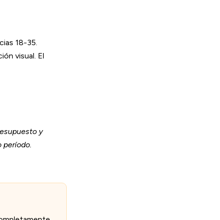
ias 18-35.
n visual. El
resupuesto y
 período.
 completamente