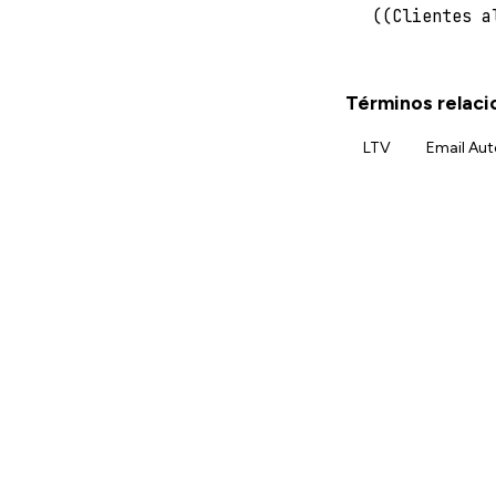
((Clientes a
Términos relac
LTV
Email Au