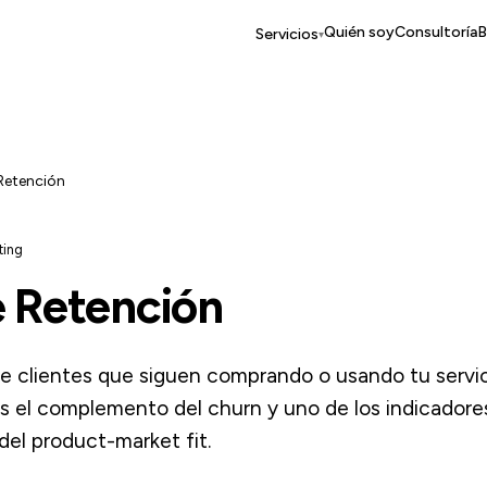
Quién soy
Consultoría
B
Servicios
▾
Retención
ting
e Retención
e clientes que siguen comprando o usando tu servi
Es el complemento del churn y uno de los indicador
del product-market fit.