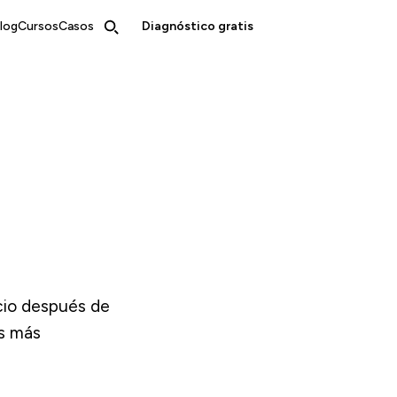
log
Cursos
Casos
Diagnóstico gratis
cio después de
es más