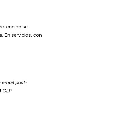
 retención se
. En servicios, con
 email post-
M CLP