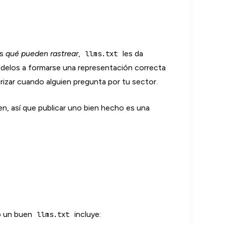
rs
qué pueden rastrear
,
les da
llms.txt
odelos a formarse una representación correcta
rizar cuando alguien pregunta por tu sector.
en, así que publicar uno bien hecho es una
ro un buen
incluye:
llms.txt