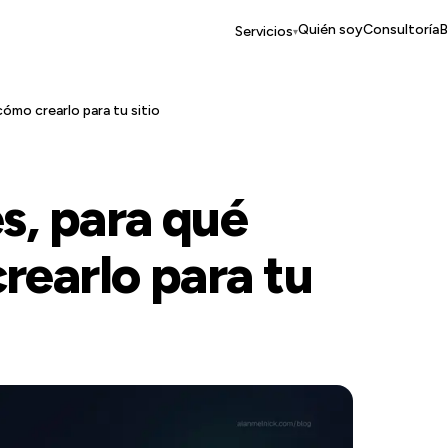
Quién soy
Consultoría
B
Servicios
▾
 cómo crearlo para tu sitio
es, para qué
rearlo para tu