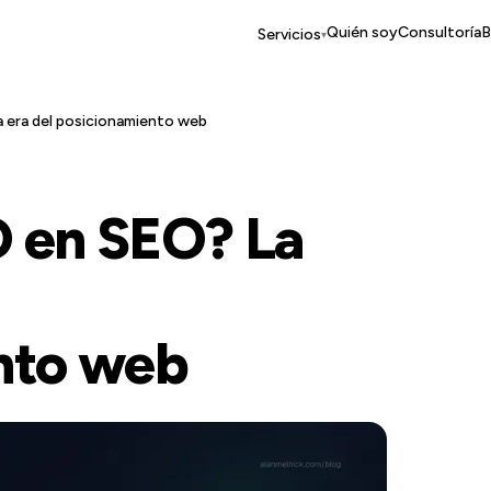
Quién soy
Consultoría
B
Servicios
▾
 era del posicionamiento web
 en SEO? La
nto web