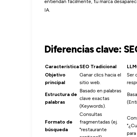
entiendan fácilmente, tu marca desaparec
IA.
Diferencias clave: SE
Característica
SEO Tradicional
LLMO
Objetivo
Ganar clics hacia el
Ser 
principal
sitio web.
resp
Basado en palabras
Estructura de
Basa
clave exactas
palabras
(Ent
(Keywords).
Consultas
Cons
Formato de
fragmentadas (ej.
"¿Cu
búsqueda
"restaurante
para