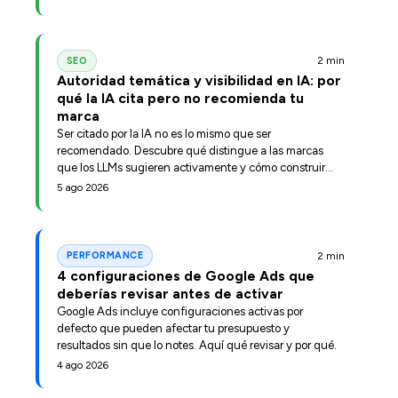
2 min
SEO
Autoridad temática y visibilidad en IA: por
qué la IA cita pero no recomienda tu
marca
Ser citado por la IA no es lo mismo que ser
recomendado. Descubre qué distingue a las marcas
que los LLMs sugieren activamente y cómo construir
esa posición.
5 ago 2026
2 min
PERFORMANCE
4 configuraciones de Google Ads que
deberías revisar antes de activar
Google Ads incluye configuraciones activas por
defecto que pueden afectar tu presupuesto y
resultados sin que lo notes. Aquí qué revisar y por qué.
4 ago 2026