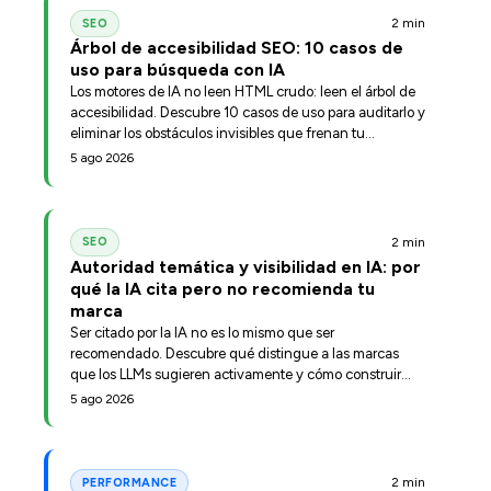
2 min
SEO
Árbol de accesibilidad SEO: 10 casos de
uso para búsqueda con IA
Los motores de IA no leen HTML crudo: leen el árbol de
accesibilidad. Descubre 10 casos de uso para auditarlo y
eliminar los obstáculos invisibles que frenan tu
posicionamiento.
5 ago 2026
2 min
SEO
Autoridad temática y visibilidad en IA: por
qué la IA cita pero no recomienda tu
marca
Ser citado por la IA no es lo mismo que ser
recomendado. Descubre qué distingue a las marcas
que los LLMs sugieren activamente y cómo construir
esa posición.
5 ago 2026
2 min
PERFORMANCE