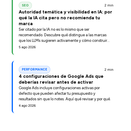
2 min
SEO
Autoridad temática y visibilidad en IA: por
qué la IA cita pero no recomienda tu
marca
Ser citado por la IA no es lo mismo que ser
recomendado. Descubre qué distingue a las marcas
que los LLMs sugieren activamente y cómo construir
esa posición.
5 ago 2026
2 min
PERFORMANCE
4 configuraciones de Google Ads que
deberías revisar antes de activar
Google Ads incluye configuraciones activas por
defecto que pueden afectar tu presupuesto y
resultados sin que lo notes. Aquí qué revisar y por qué.
4 ago 2026