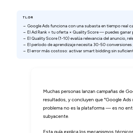
TL;DR
Google Ads funciona con una subasta en tiempo real c
El Ad Rank = tu oferta × Quality Score — puedes ganar
El Quality Score (1-10) evalúa relevancia del anuncio, r
El período de aprendizaje necesita 30-50 conversiones p
El error más costoso: activar smart bidding sin suficien
Muchas personas lanzan campañas de Googl
resultados, y concluyen que "Google Ads n
problema no es la plataforma — es no en
subyacente.
Esta guía explica los mecanismos técnic