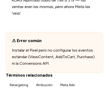
ROAS reportado subió de 1.8x a 3.1x — las
ventas eran las mismas, pero ahora Meta las
'veía'.
Error común
Instalar el Pixel pero no configurar los eventos
estándar (ViewContent, AddToCart, Purchase)
ni la Conversions API.
Términos relacionados
Retargeting
Atribución
Meta Ads