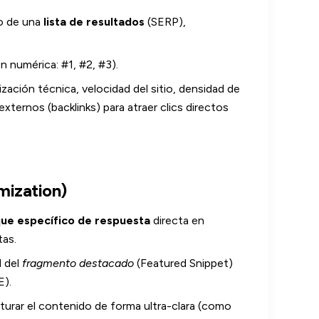
to de una
lista de resultados
(SERP),
ón numérica: #1, #2, #3).
zación técnica, velocidad del sitio, densidad de
xternos (backlinks) para atraer clics directos
mization)
ue específico de respuesta
directa en
as.
 del
fragmento destacado
(Featured Snippet)
).
urar el contenido de forma ultra-clara (como