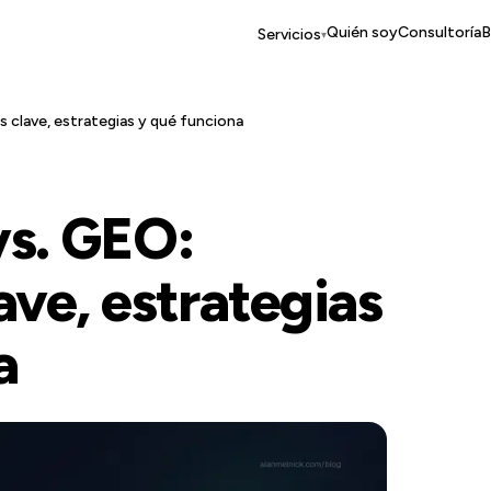
Quién soy
Consultoría
B
Servicios
▾
s clave, estrategias y qué funciona
vs. GEO:
ave, estrategias
a