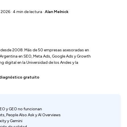
 2026 · 4 min de lectura ·
Alan Melnick
l desde 2008. Más de 50 empresas asesoradas en
y Argentina en SEO, Meta Ads, Google Ads y Growth
 digital en la Universidad de los Andes y la
diagnóstico gratuito
 AEO y GEO no funcionan
ts, People Also Ask y AI Overviews
ity y Gemini
nido de calidad