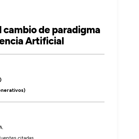
El cambio de paradigma
encia Artificial
)
nerativos)
A.
uentes citadas.