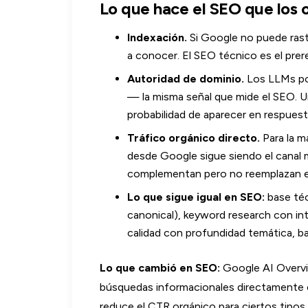
Lo que hace el SEO que los 
Indexación.
Si Google no puede rastr
a conocer. El SEO técnico es el prer
Autoridad de dominio.
Los LLMs pon
— la misma señal que mide el SEO. Un
probabilidad de aparecer en respuest
Tráfico orgánico directo.
Para la m
desde Google sigue siendo el canal 
complementan pero no reemplazan es
Lo que sigue igual en SEO:
base téc
canonical), keyword research con in
calidad con profundidad temática, ba
Lo que cambió en SEO:
Google AI Overvi
búsquedas informacionales directamente en
reduce el CTR orgánico para ciertos tipos